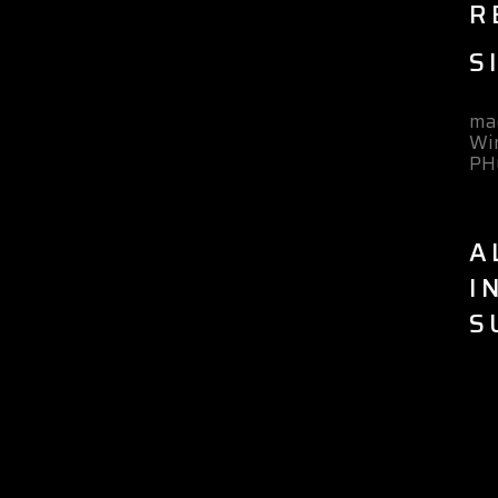
R
S
mac
Wi
PH
A
I
S