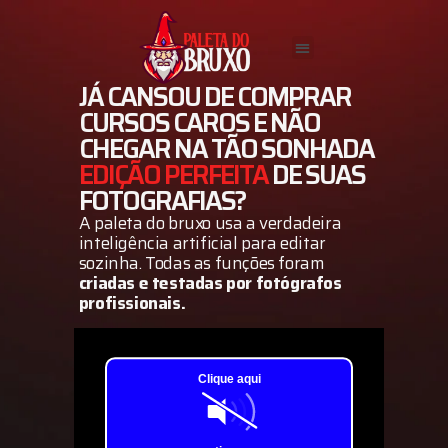
JÁ CANSOU DE COMPRAR
CURSOS CAROS E NÃO
CHEGAR NA TÃO SONHADA
 do bruxo usa a verdadeira int
EDIÇÃO PERFEITA
DE SUAS
al para editar sozinha
. Todas as
FOTOGRAFIAS?
riadas e testadas por fotógrafo
A paleta do bruxo usa a verdadeira
inteligência artificial para editar
onais.
sozinha
. Todas as funções foram
criadas e testadas por fotógrafos
profissionais.