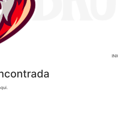
INI
ncontrada
qui.